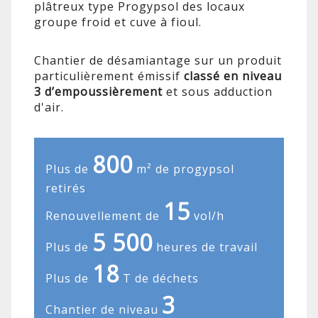
plâtreux type Progypsol des locaux
groupe froid et cuve à fioul.
Chantier de désamiantage sur un produit
particulièrement émissif
classé en niveau
3 d’empoussièrement
et sous adduction
d'air.
800
Plus de
m² de progypsol
retirés
15
Renouvellement de
vol/h
5 500
Plus de
heures de travail
18
Plus de
T de déchets
3
Chantier de niveau