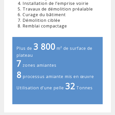
Installation de l’emprise voirie
Travaux de démolition préalable
Curage du bâtiment
Démolition ciblée
Remblai compactage
3 800
Plus de
m² de surface de
plateau
7
zones amiantes
8
processus amiante mis en œuvre
32
Utilisation d’une pelle
Tonnes