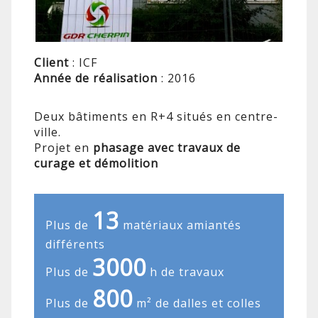
Client
: ICF
Année de réalisation
: 2016
Deux bâtiments en R+4 situés en centre-
ville.
Projet en
phasage avec travaux de
curage et démolition
13
Plus de
matériaux amiantés
différents
3000
Plus de
h de travaux
800
Plus de
m² de dalles et colles