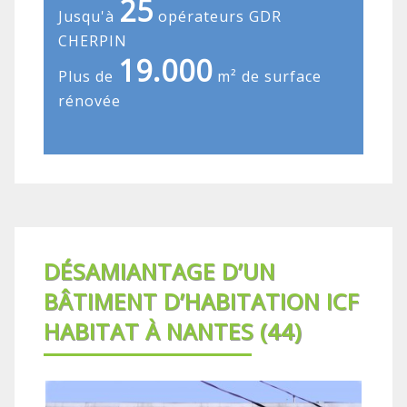
25
Jusqu'à
opérateurs GDR
CHERPIN
19.000
Plus de
m² de surface
rénovée
DÉSAMIANTAGE D’UN
BÂTIMENT D’HABITATION ICF
HABITAT À NANTES (44)