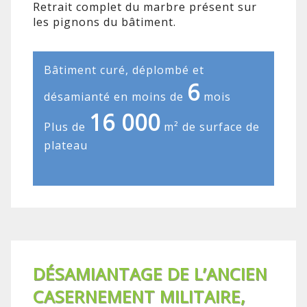
Retrait complet du marbre présent sur
les pignons du bâtiment.
Bâtiment curé, déplombé et
6
désamianté en moins de
mois
16 000
Plus de
m² de surface de
plateau
DÉSAMIANTAGE DE L’ANCIEN
CASERNEMENT MILITAIRE,