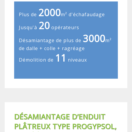
2000
Plus de
m² d'échafaudage
20
Jusqu'à
opérateurs
3000
Désamiantage de plus de
m²
de dalle + colle + ragréage
11
Démolition de
niveaux
DÉSAMIANTAGE D’ENDUIT
PLÂTREUX TYPE PROGYPSOL,